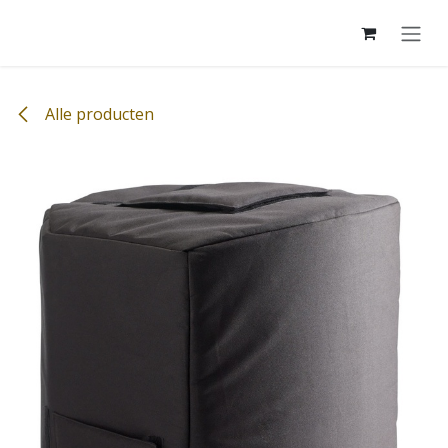
Overslaan naar inhoud
Alle producten