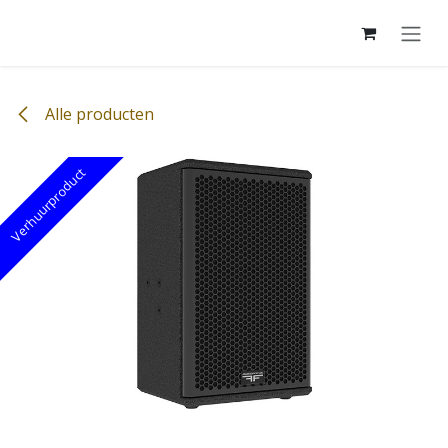
Overslaan naar inhoud
Alle producten
Verhuurproduct