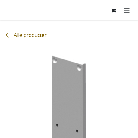
Overslaan naar inhoud
Alle producten