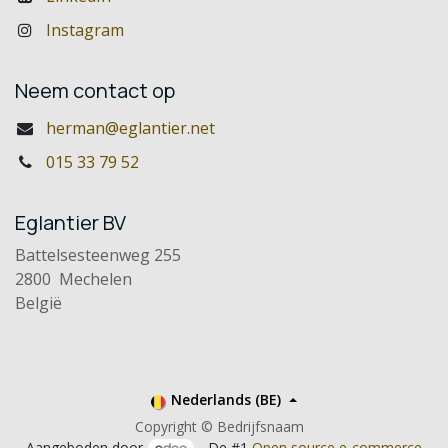
Instagram
Neem contact op
herman@eglantier.net
015 33 79 52
Eglantier BV
Battelsesteenweg 255
2800 Mechelen
België
Nederlands (BE)
Copyright © Bedrijfsnaam
Aangeboden door
- De #1
Open source e-commerce