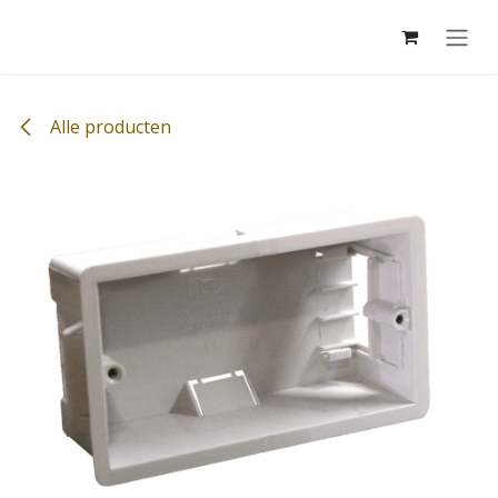
Overslaan naar inhoud
Alle producten