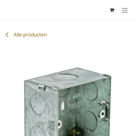
Overslaan naar inhoud
Alle producten