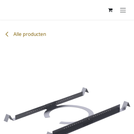
Overslaan naar inhoud
Alle producten