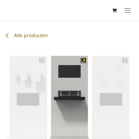
Overslaan naar inhoud
Alle producten