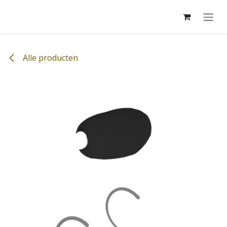
Overslaan naar inhoud
Alle producten