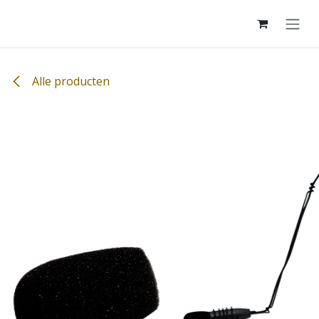
Overslaan naar inhoud
Alle producten