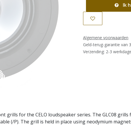
Ik h
Algemene voorwaarden
Geld-terug-garantie van 
Verzending: 2-3 werkdag
ont grills for the CELO loudspeaker series. The GLC08 grills 
ntable (/P). The grill is held in place using neodymium magnet