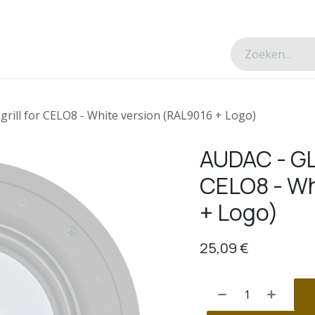
esverhalen
Over ons
Contacteer ons
grill for CELO8 - White version (RAL9016 + Logo)
AUDAC - GLC
CELO8 - Wh
+ Logo)
25,09
€