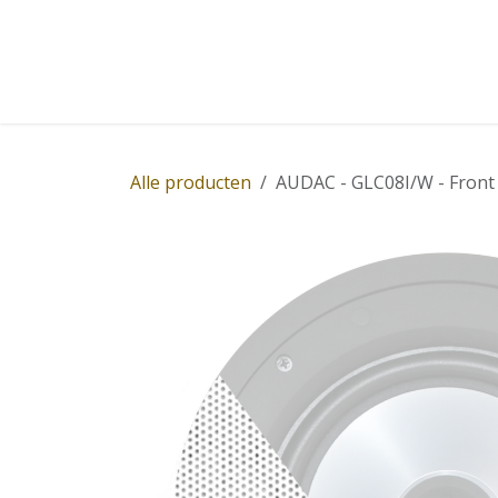
Overslaan naar inhoud
Home
Winkel
Diensten
Nieuws
Succ
Alle producten
AUDAC - GLC08I/W - Front 