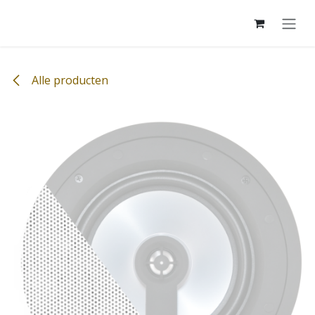
Overslaan naar inhoud
Alle producten