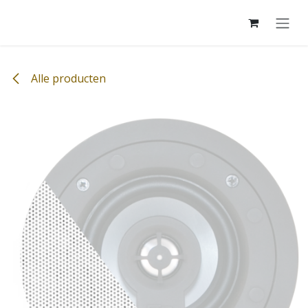
Overslaan naar inhoud
Alle producten