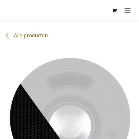
Overslaan naar inhoud
Alle producten