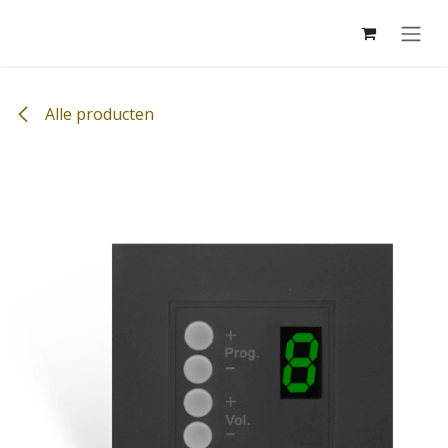
Overslaan naar inhoud
Alle producten