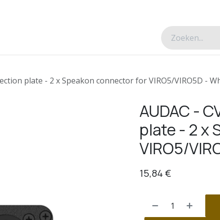
esverhalen
Over ons
Contacteer ons
tion plate - 2 x Speakon connector for VIRO5/VIRO5D - Wh
AUDAC - C
plate - 2 x
VIRO5/VIRO
15,84
€