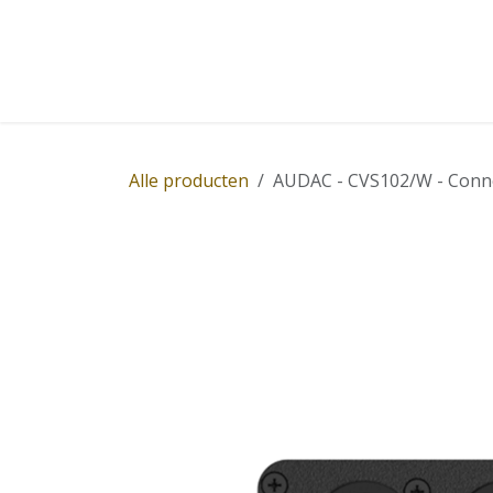
Overslaan naar inhoud
Home
Winkel
Diensten
Nieuws
Succ
Alle producten
AUDAC - CVS102/W - Connec