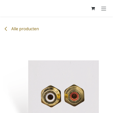
Overslaan naar inhoud
Alle producten