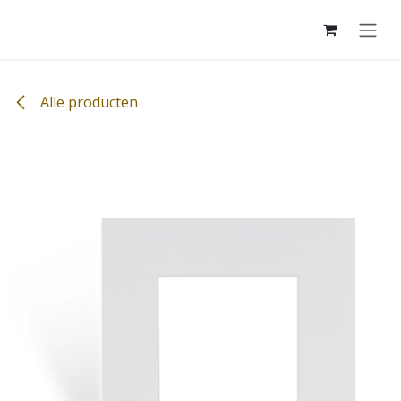
Overslaan naar inhoud
Alle producten