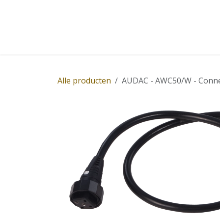
Overslaan naar inhoud
Home
Winkel
Diensten
Nieuws
Succ
Alle producten
AUDAC - AWC50/W - Connect