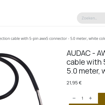
esverhalen
Over ons
Contacteer ons
ion cable with 5-pin awx5 connector - 5.0 meter, white col
AUDAC - A
cable with
5.0 meter, 
21,95
€