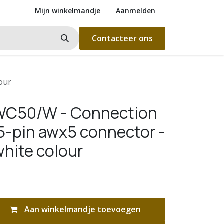
Mijn winkelmandje
Aanmelden
Contacteer ons
our
WC50/W - Connection
 5-pin awx5 connector -
white colour
Aan winkelmandje toevoegen