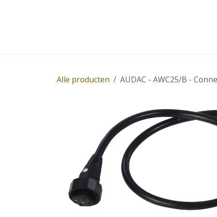
Overslaan naar inhoud
Home
Winkel
Diensten
Nieuws
Succ
Alle producten
AUDAC - AWC25/B - Connect