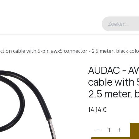
esverhalen
Over ons
Contacteer ons
ion cable with 5-pin awx5 connector - 2.5 meter, black col
AUDAC - A
cable with
2.5 meter, 
14,14
€