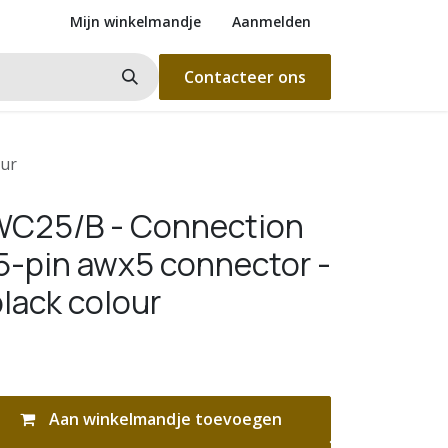
Mijn winkelmandje
Aanmelden
Contacteer ons
our
WC25/B - Connection
 5-pin awx5 connector -
black colour
Aan winkelmandje toevoegen