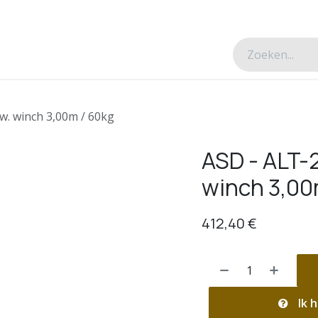
esverhalen
Over ons
Contacteer ons
w. winch 3,00m / 60kg
ASD - ALT-2
winch 3,00
412,40
€
Ik h