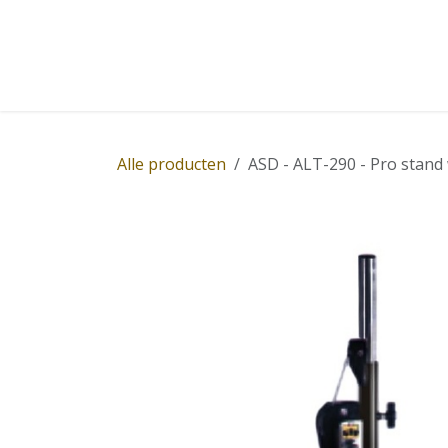
Overslaan naar inhoud
Home
Winkel
Diensten
Nieuws
Succ
Alle producten
ASD - ALT-290 - Pro stand 