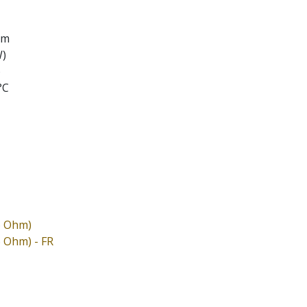
em
W)
)
°C
6 Ohm)
6 Ohm) - FR