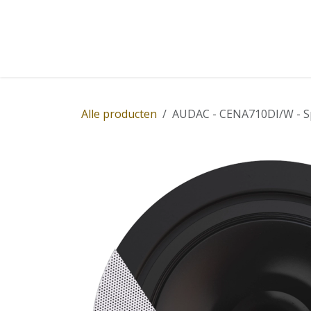
Overslaan naar inhoud
Home
Winkel
Diensten
Nieuws
Succ
Alle producten
AUDAC - CENA710DI/W - Spr